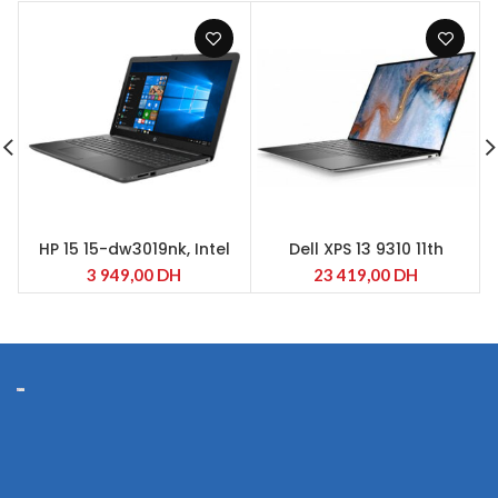
HP 15 15-dw3019nk, Intel
Dell XPS 13 9310 11th
Core i3-1115G4
3 949,00
DH
23 419,00
DH