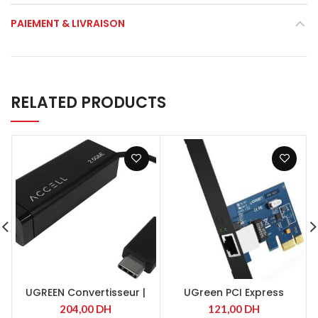
PAIEMENT & LIVRAISON
RELATED PRODUCTS
UGREEN Convertisseur |
UGreen PCI Express
USB-C to HDMI 70444
Network Adapter | 30771
204,00
DH
121,00
DH